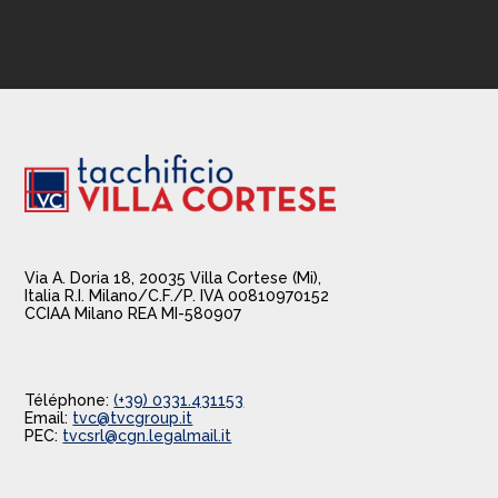
Via A. Doria 18, 20035 Villa Cortese (Mi),
Italia R.I. Milano/C.F./P. IVA 00810970152
CCIAA Milano REA MI-580907
Téléphone:
(+39) 0331.431153
Email:
tvc@tvcgroup.it
PEC:
tvcsrl@cgn.legalmail.it