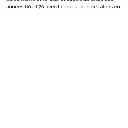
années 60 et 70 avec la production de talons en
bois, constitue aujourd’hui encore pour
l’entreprise un patrimoine de connaissances lui
permettant de s’adapter de manière
polyvalente face aux différentes demandes de
la clientèle et du marché.
ARTIGIANALITA E
INNOVAZIONE