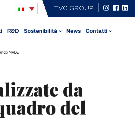
i
R&D
Sostenibilità
News
Contatti
l Bando MADE
alizzate da
 quadro del