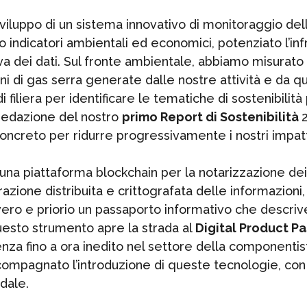
viluppo di un sistema innovativo di monitoraggio del
o indicatori ambientali ed economici, potenziato l’in
ittiva dei dati. Sul fronte ambientale, abbiamo misurato
ni di gas serra generate dalle nostre attività e da qu
 di filiera per identificare le tematiche di sostenibilit
a redazione del nostro
primo Report di Sostenibilità
oncreto per ridurre progressivamente i nostri impatt
i una piattaforma blockchain per la notarizzazione dei
trazione distribuita e crittografata delle informazion
un vero e priorio un passaporto informativo che descrive
Questo strumento apre la strada al
Digital Product P
nza fino a ora inedito nel settore della componentisti
ccompagnato l’introduzione di queste tecnologie, con p
dale.